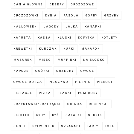
DANIA GŁÓWNE
DESERY
DROŻDŻOWE
DROŻDŻÓWKI
DYNIA
FASOLA
GOFRY
GRZYBY
HALLOWEEN
JAGODY
JAJKA
KANAPKI
KAPUSTA
KASZA
KLUSKI
KOPYTKA
KOTLETY
KREWETKI
KURCZAK
KURKI
MAKARON
MAZUREK
MIĘSO
MUFFINKI
NA SŁODKO
NAPOJE
OGÓRKI
ORZECHY
OWOCE
OWOCE MORZA
PIECZYWO
PIERNIK
PIEROGI
PISTACJE
PIZZA
PLACKI
POMIDORY
PRZYSTAWKI/PRZEKĄSKI
QUINOA
RECENZJE
RISOTTO
RYBY
RYŻ
SAŁATKI
SERNIK
SUSHI
SYLWESTER
SZPARAGI
TARTY
TOFU