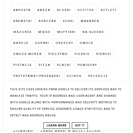
KAPUSTA
KASZA
KLUSKI
KOPYTKA
KOTLETY
KREWETKI
KURCZAK
KURKI
MAKARON
MAZUREK
MIĘSO
MUFFINKI
NA SŁODKO
NAPOJE
OGÓRKI
ORZECHY
OWOCE
OWOCE MORZA
PIECZYWO
PIERNIK
PIEROGI
PISTACJE
PIZZA
PLACKI
POMIDORY
PRZYSTAWKI/PRZEKĄSKI
QUINOA
RECENZJE
RISOTTO
RYBY
RYŻ
SAŁATKI
SERNIK
THIS SITE USES COOKIES FROM GOOGLE TO DELIVER ITS SERVICES AND TO
ANALYZE TRAFFIC. YOUR IP ADDRESS AND USER-AGENT ARE SHARED
SUSHI
SYLWESTER
SZPARAGI
TARTY
TOFU
WITH GOOGLE ALONG WITH PERFORMANCE AND SECURITY METRICS TO
TRUSKAWKI
TŁUSTY CZWARTEK
WALENTYNKI
ENSURE QUALITY OF SERVICE, GENERATE USAGE STATISTICS, AND TO
DETECT AND ADDRESS ABUSE.
WARZYWA
ZAPIEKANKI
ZESTAWIENIA PRZEPISÓW
LEARN MORE
GOT IT
ZIEMNIAKI
ZNANE MARKI W MOJEJ KUCHNI