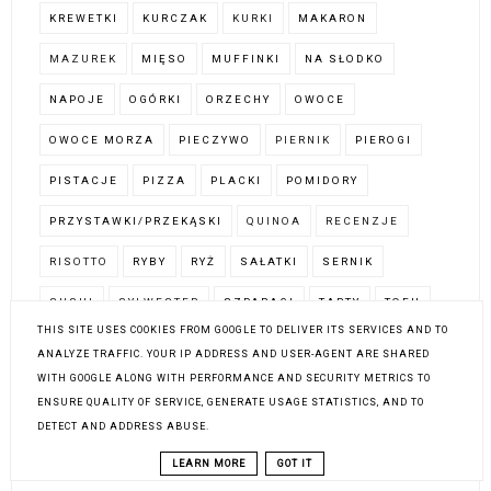
KREWETKI
KURCZAK
KURKI
MAKARON
MAZUREK
MIĘSO
MUFFINKI
NA SŁODKO
NAPOJE
OGÓRKI
ORZECHY
OWOCE
OWOCE MORZA
PIECZYWO
PIERNIK
PIEROGI
PISTACJE
PIZZA
PLACKI
POMIDORY
PRZYSTAWKI/PRZEKĄSKI
QUINOA
RECENZJE
RISOTTO
RYBY
RYŻ
SAŁATKI
SERNIK
SUSHI
SYLWESTER
SZPARAGI
TARTY
TOFU
THIS SITE USES COOKIES FROM GOOGLE TO DELIVER ITS SERVICES AND TO
TRUSKAWKI
TŁUSTY CZWARTEK
WALENTYNKI
ANALYZE TRAFFIC. YOUR IP ADDRESS AND USER-AGENT ARE SHARED
WITH GOOGLE ALONG WITH PERFORMANCE AND SECURITY METRICS TO
WARZYWA
ZAPIEKANKI
ZESTAWIENIA PRZEPISÓW
ENSURE QUALITY OF SERVICE, GENERATE USAGE STATISTICS, AND TO
ZIEMNIAKI
ZNANE MARKI W MOJEJ KUCHNI
DETECT AND ADDRESS ABUSE.
LEARN MORE
GOT IT
ZRÓB TO SAM/A
ZUPY
ŁOSOŚ
ŚNIADANIE