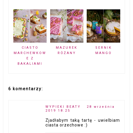
CIASTO
MAZUREK
SERNIK
MARCHEWKOW
RÓŻANY
MANGO
E Z
BAKALIAMI
6 komentarzy:
WYPIEKI BEATY
28 września
2019 18:25
Zjadłabym taką tartę - uwielbiam
ciasta orzechowe :)