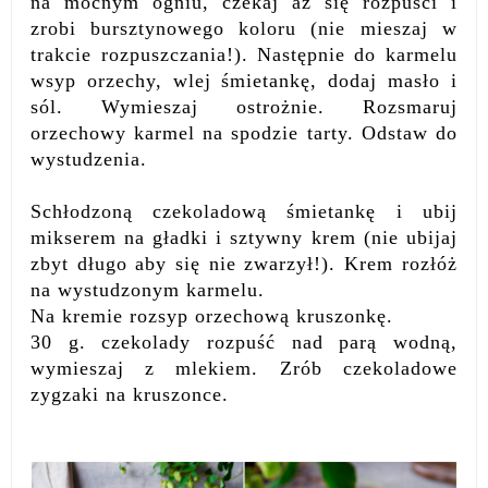
na mocnym ogniu, czekaj aż się rozpuści i
zrobi bursztynowego koloru (nie mieszaj w
trakcie rozpuszczania!). Następnie do karmelu
wsyp orzechy, wlej śmietankę, dodaj masło i
sól. Wymieszaj ostrożnie. Rozsmaruj
orzechowy karmel na spodzie tarty. Odstaw do
wystudzenia.
Schłodzoną czekoladową śmietankę i ubij
mikserem na gładki i sztywny krem (nie ubijaj
zbyt długo aby się nie zwarzył!). Krem rozłóż
na wystudzonym karmelu.
Na kremie rozsyp orzechową kruszonkę.
30 g. czekolady rozpuść nad parą wodną,
wymieszaj z mlekiem. Zrób czekoladowe
zygzaki na kruszonce.