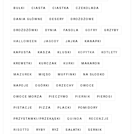
BUŁKI
CIASTA
CIASTKA
CZEKOLADA
DANIA GŁÓWNE
DESERY
DROŻDŻOWE
DROŻDŻÓWKI
DYNIA
FASOLA
GOFRY
GRZYBY
HALLOWEEN
JAGODY
JAJKA
KANAPKI
KAPUSTA
KASZA
KLUSKI
KOPYTKA
KOTLETY
KREWETKI
KURCZAK
KURKI
MAKARON
MAZUREK
MIĘSO
MUFFINKI
NA SŁODKO
NAPOJE
OGÓRKI
ORZECHY
OWOCE
OWOCE MORZA
PIECZYWO
PIERNIK
PIEROGI
PISTACJE
PIZZA
PLACKI
POMIDORY
PRZYSTAWKI/PRZEKĄSKI
QUINOA
RECENZJE
RISOTTO
RYBY
RYŻ
SAŁATKI
SERNIK