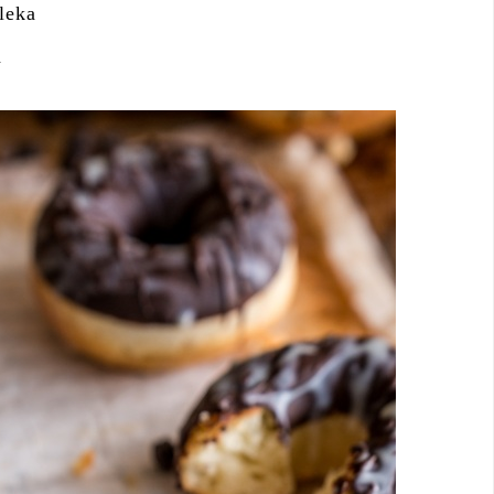
leka
a