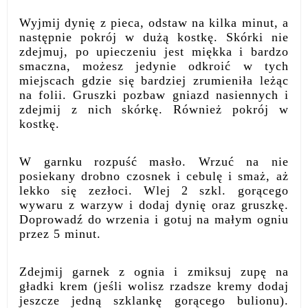
Wyjmij dynię z pieca, odstaw na kilka minut, a
następnie pokrój w dużą kostkę. Skórki nie
zdejmuj, po upieczeniu jest miękka i bardzo
smaczna, możesz jedynie odkroić w tych
miejscach gdzie się bardziej zrumieniła leżąc
na folii. Gruszki pozbaw gniazd nasiennych i
zdejmij z nich skórkę. Również pokrój w
kostkę.
W garnku rozpuść masło. Wrzuć na nie
posiekany drobno czosnek i cebulę i smaż, aż
lekko się zezłoci. Wlej 2 szkl. gorącego
wywaru z warzyw i dodaj dynię oraz gruszkę.
Doprowadź do wrzenia i gotuj na małym ogniu
przez 5 minut.
Zdejmij garnek z ognia i zmiksuj zupę na
gładki krem (jeśli wolisz rzadsze kremy dodaj
jeszcze jedną szklankę gorącego bulionu).