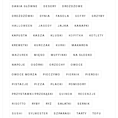
DANIA GŁÓWNE
DESERY
DROŻDŻOWE
DROŻDŻÓWKI
DYNIA
FASOLA
GOFRY
GRZYBY
HALLOWEEN
JAGODY
JAJKA
KANAPKI
KAPUSTA
KASZA
KLUSKI
KOPYTKA
KOTLETY
KREWETKI
KURCZAK
KURKI
MAKARON
MAZUREK
MIĘSO
MUFFINKI
NA SŁODKO
NAPOJE
OGÓRKI
ORZECHY
OWOCE
OWOCE MORZA
PIECZYWO
PIERNIK
PIEROGI
PISTACJE
PIZZA
PLACKI
POMIDORY
PRZYSTAWKI/PRZEKĄSKI
QUINOA
RECENZJE
RISOTTO
RYBY
RYŻ
SAŁATKI
SERNIK
SUSHI
SYLWESTER
SZPARAGI
TARTY
TOFU