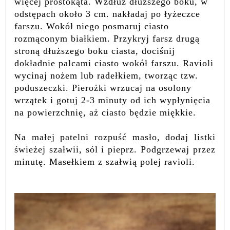
więcej prostokąta. Wzdłuż dłuższego boku, w
odstępach około 3 cm. nakładaj po łyżeczce
farszu. Wokół niego posmaruj ciasto
rozmąconym białkiem. Przykryj farsz drugą
stroną dłuższego boku ciasta, dociśnij
dokładnie palcami ciasto wokół farszu. Ravioli
wycinaj nożem lub radełkiem, tworząc tzw.
poduszeczki. Pierożki wrzucaj na osolony
wrzątek i gotuj 2-3 minuty od ich wypłynięcia
na powierzchnię, aż ciasto będzie miękkie.
Na małej patelni rozpuść masło, dodaj listki
świeżej szałwii, sól i pieprz. Podgrzewaj przez
minutę. Masełkiem z szałwią polej ravioli.