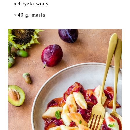
4 łyżki wody
40 g. masła