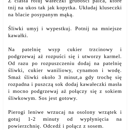
Z ciasta roluj wałeczki grubości palca, które
tnij na ukos tak jak kopytka. Układaj kluseczki
na blacie posypanym mąką.
Śliwki umyj i wypestkuj. Potnij na mniejsze
kawałki.
Na patelnię wsyp cukier trzcinowy i
podgrzewaj aż rozpuści się i utworzy karmel.
Od razu po rozpuszczeniu dodaj na patelnię
śliwki, cukier waniliowy, cynamon i wodę.
Smaż śliwki około 3 minut,a gdy trochę się
rozpadna i puszczą sok dodaj kawałeczki masła
i mocno podgrzewaj aż połączy się z sokiem
śliwkowym. Sos jest gotowy.
Pierogi leniwe wrzucaj na osolony wrzątek i
gotuj 1-2 minuty od wypłynięcia na
powierzchnię. Odcedź i połącz z sosem.