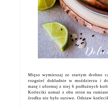
Mięso wymieszaj ze startym drobno cz
rozgnieć dokładnie w moździerzu i d
masę i uformuj z niej 6 podłużnych kot
Kotleciki usmaż z obu stron na rumia
środku nie było surowe. Odstaw kotlecik