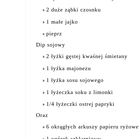
2 duże ząbki czosnku
1 małe jajko
pieprz
Dip sojowy
2 łyżki gęstej kwaśnej śmietany
1 łyżka majonezu
1 łyżka sosu sojowego
1 łyżeczka soku z limonki
1/4 łyżeczki ostrej papryki
Oraz
6 okrągłych arkuszy papieru ryżow
1 ogórek szklarniowy