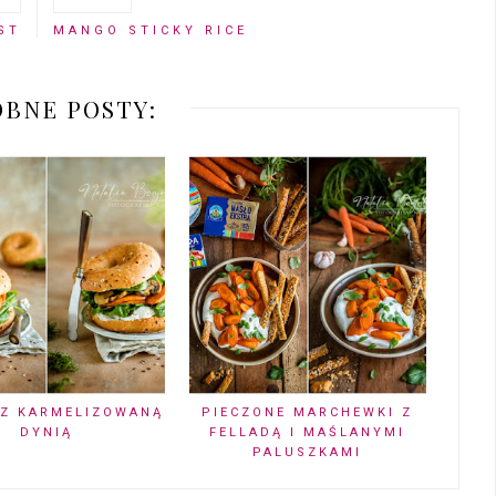
ST
MANGO STICKY RICE
BNE POSTY:
 Z KARMELIZOWANĄ
PIECZONE MARCHEWKI Z
DYNIĄ
FELLADĄ I MAŚLANYMI
PALUSZKAMI