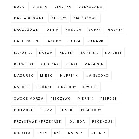
BUŁKI
CIASTA
CIASTKA
CZEKOLADA
DANIA GŁÓWNE
DESERY
DROŻDŻOWE
DROŻDŻÓWKI
DYNIA
FASOLA
GOFRY
GRZYBY
HALLOWEEN
JAGODY
JAJKA
KANAPKI
KAPUSTA
KASZA
KLUSKI
KOPYTKA
KOTLETY
KREWETKI
KURCZAK
KURKI
MAKARON
MAZUREK
MIĘSO
MUFFINKI
NA SŁODKO
NAPOJE
OGÓRKI
ORZECHY
OWOCE
OWOCE MORZA
PIECZYWO
PIERNIK
PIEROGI
PISTACJE
PIZZA
PLACKI
POMIDORY
PRZYSTAWKI/PRZEKĄSKI
QUINOA
RECENZJE
RISOTTO
RYBY
RYŻ
SAŁATKI
SERNIK