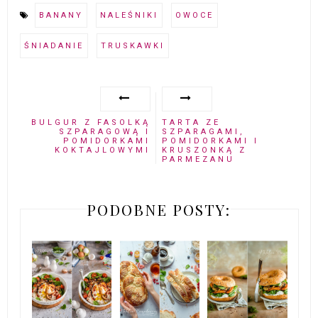
BANANY
NALEŚNIKI
OWOCE
ŚNIADANIE
TRUSKAWKI
BULGUR Z FASOLKĄ
TARTA ZE
SZPARAGOWĄ I
SZPARAGAMI,
POMIDORKAMI
POMIDORKAMI I
KOKTAJLOWYMI
KRUSZONKĄ Z
PARMEZANU
PODOBNE POSTY: