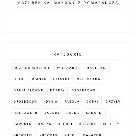
MAZUREK KAJMAKOWY Z POMARAŃCZĄ
KATEGORIE
BOŻE NARODZENIE
WIELKANOC
BABECZKI
BUŁKI
CIASTA
CIASTKA
CZEKOLADA
DANIA GŁÓWNE
DESERY
DROŻDŻOWE
DROŻDŻÓWKI
DYNIA
FASOLA
GOFRY
GRZYBY
HALLOWEEN
JAGODY
JAJKA
KANAPKI
KAPUSTA
KASZA
KLUSKI
KOPYTKA
KOTLETY
KREWETKI
KURCZAK
KURKI
MAKARON