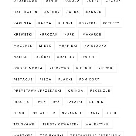
DROŻDŻÓWKI
DYNIA
FASOLA
GOFRY
GRZYBY
HALLOWEEN
JAGODY
JAJKA
KANAPKI
KAPUSTA
KASZA
KLUSKI
KOPYTKA
KOTLETY
KREWETKI
KURCZAK
KURKI
MAKARON
MAZUREK
MIĘSO
MUFFINKI
NA SŁODKO
NAPOJE
OGÓRKI
ORZECHY
OWOCE
OWOCE MORZA
PIECZYWO
PIERNIK
PIEROGI
PISTACJE
PIZZA
PLACKI
POMIDORY
PRZYSTAWKI/PRZEKĄSKI
QUINOA
RECENZJE
RISOTTO
RYBY
RYŻ
SAŁATKI
SERNIK
SUSHI
SYLWESTER
SZPARAGI
TARTY
TOFU
TRUSKAWKI
TŁUSTY CZWARTEK
WALENTYNKI
WARZYWA
ZAPIEKANKI
ZESTAWIENIA PRZEPISÓW