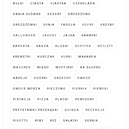
BUŁKI
CIASTA
CIASTKA
CZEKOLADA
DANIA GŁÓWNE
DESERY
DROŻDŻOWE
DROŻDŻÓWKI
DYNIA
FASOLA
GOFRY
GRZYBY
HALLOWEEN
JAGODY
JAJKA
KANAPKI
KAPUSTA
KASZA
KLUSKI
KOPYTKA
KOTLETY
KREWETKI
KURCZAK
KURKI
MAKARON
MAZUREK
MIĘSO
MUFFINKI
NA SŁODKO
NAPOJE
OGÓRKI
ORZECHY
OWOCE
OWOCE MORZA
PIECZYWO
PIERNIK
PIEROGI
PISTACJE
PIZZA
PLACKI
POMIDORY
PRZYSTAWKI/PRZEKĄSKI
QUINOA
RECENZJE
RISOTTO
RYBY
RYŻ
SAŁATKI
SERNIK