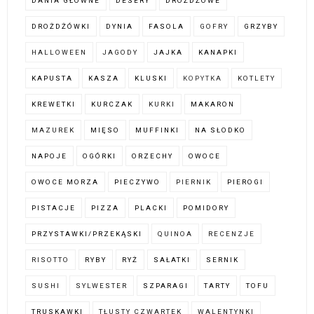
DANIA GŁÓWNE
DESERY
DROŻDŻOWE
DROŻDŻÓWKI
DYNIA
FASOLA
GOFRY
GRZYBY
HALLOWEEN
JAGODY
JAJKA
KANAPKI
KAPUSTA
KASZA
KLUSKI
KOPYTKA
KOTLETY
KREWETKI
KURCZAK
KURKI
MAKARON
MAZUREK
MIĘSO
MUFFINKI
NA SŁODKO
NAPOJE
OGÓRKI
ORZECHY
OWOCE
OWOCE MORZA
PIECZYWO
PIERNIK
PIEROGI
PISTACJE
PIZZA
PLACKI
POMIDORY
PRZYSTAWKI/PRZEKĄSKI
QUINOA
RECENZJE
RISOTTO
RYBY
RYŻ
SAŁATKI
SERNIK
SUSHI
SYLWESTER
SZPARAGI
TARTY
TOFU
TRUSKAWKI
TŁUSTY CZWARTEK
WALENTYNKI